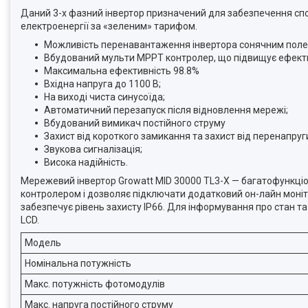
Даний 3-х фазний інвертор призначений для забезпечення спо
електроенергії за «зеленим» тарифом.
Можливість перенавантаження інвертора сонячним поле
Вбудований мульти МРРТ контролер, що підвищує ефективн
Максимальна ефективність 98.8%
Вхідна напруга до 1100 В;
На виході чиста синусоїда;
Автоматичний перезапуск після відновлення мережі;
Вбудований вимикач постійного струму
Захист від короткого замикання та захист від перенапруги 
Звукова сигналізація;
Висока надійність.
Мережевий інвертор Growatt MID 30000 TL3-X — багатофункці
контролером і дозволяє підключати додатковий он-лайн моніт
забезпечує рівень захисту IP66. Для інформування про стан та
LCD.
Модель
Номінальна потужність
Макс. потужність фотомодулів
Макс. напруга постійного струму