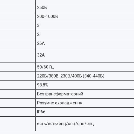
250В
200-1000В
3
2
26А
32А
50/60 Гц
220В/380В, 230В/400В (340-440В)
98.8%
Безтрансформаторний
Розумне охолодження
IP66
есть/есть/опц/опц/опц/опц