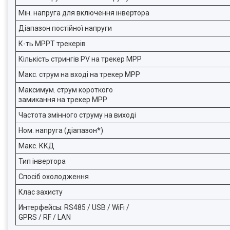
Мін. напруга для включення інвертора
Діапазон постійної напруги
К-ть МРРТ трекерів
Кількість стрингів PV на трекер MPP
Макс. струм на вході на трекер MPP
Максимум. струм короткого
замикання на трекер MPP
Частота змінного струму на виході
Ном. напруга (діапазон*)
Макс. ККД
Тип інвертора
Спосіб охолодження
Клас захисту
Интерфейсы: RS485 / USB / WiFi /
GPRS / RF / LAN