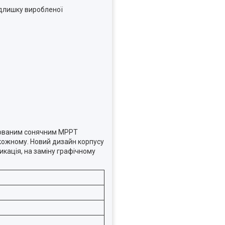
адлишку виробленої
удованим сонячним МРРТ
кожному. Новий дизайн корпусу
икація, на заміну графічному