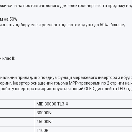
живачів на протязі світлового дня електроенергією та продажу н
м на 50%
ість відбору електроенергії від фотомодулів до 50% і більше;
клас II;
ональний прилад, що поєднує функції мережевого інвертора з вб
оринг. Інвертор оснащений трьома MPP-трекерами по 2 стрінги на 
 роботу інвертора використовується новий OLED дисплей та LED інд
MID 30000 TL3-X
30000Вт
45000Вт
1100В