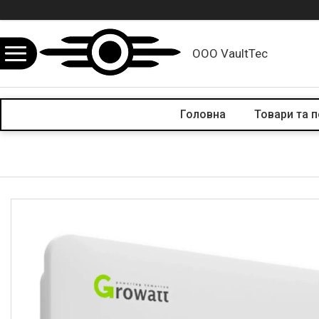
ООО VaultTec
Головна
Товари та 