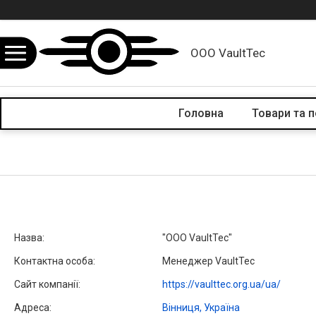
ООО VaultTec
Головна
Товари та 
"ООО VaultTec"
Менеджер VaultTec
https://vaulttec.org.ua/ua/
Вінниця, Україна