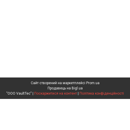
Сайт створений на маркетплейсі
Prom.ua
Продавець на Bigl.ua
"ООО VaultTec" |
Поскаржитися на контент
|
Політика конфіденційності