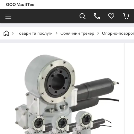
ООО VaultTec
Товари та послуги
Сонячний трекер
Опорно-поворот