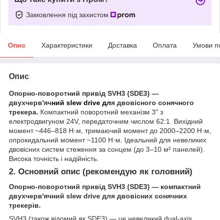
Замовлення під захистом
Опис
Характеристики
Доставка
Оплата
Умови п
Опис
Опорно-поворотний привід SVH3 (SDE3) —
двухчерв'яч
ний slew drive дл
я двовісного сонячного
трекера.
Компактний поворотний механізм 3" з
електродвигуном 24V, передаточним числом 62:1. Вихідний
момент ~446–818 Н·м, тримаючий момент до 2000–2200 Н·м,
опрокидальний момент ~1100 Н·м. Ідеальний для невеликих
двовісних систем стеження за сонцем (до 3–10 м² панелей).
Висока точність і надійність.
2. Основний опис (рекомендую як головний)
Опорно-поворотний привід SVH3 (SDE3) — компактний
двухчерв'ячний slew drive для двовісних сонячних
трекерів.
SVH3 (також відомий як SDE3) — це невеликий dual-axis