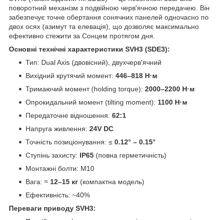
поворотний механізм з подвійною черв'ячною передачею. Він
забезпечує точне обертання сонячних панелей одночасно по
двох осях (азимут та елевація), що дозволяє максимально
ефективно стежити за Сонцем протягом дня.
Основні технічні характеристики SVH3 (SDE3):
Тип: Dual Axis (двовісний), двухчерв'ячний
Вихідний крутячий момент:
446–818 Н·м
Тримаючий момент (holding torque):
2000–2200 Н·м
Опрокидальний момент (tilting moment):
1100 Н·м
Передаточне відношення:
62:1
Напруга живлення:
24V DC
Точність позиціонування: ≤
0.12° – 0.15°
Ступінь захисту:
IP65
(повна герметичність)
Монтажні болти: M10
Вага: ≈
12–15 кг
(компактна модель)
Ефективність: ~40%
Переваги приводу SVH3: