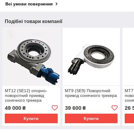
Всі умови повернення
Подібні товари компанії
МТ12 (SE12) опорно-
MT9 (SE9) Поворотний
МТ7 
поворотний приивід
привод сонячного трекера
пово
сонячного трекера
соня
49 000
39 600
26 
₴
₴
Купити
Купити