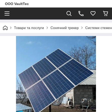
ООО VaultTec
Товари та послуги
Сонячний трекер
Системи стежен