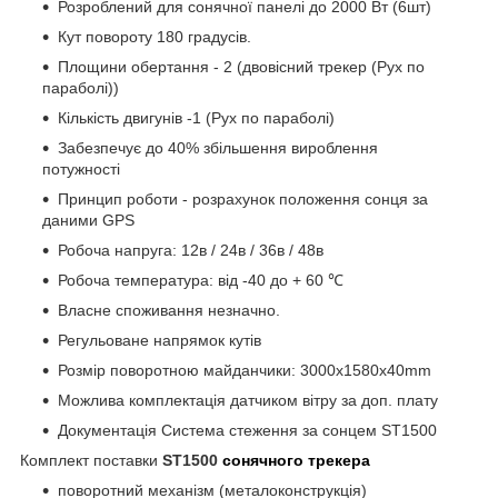
Розроблений для сонячної панелі до 2000 Вт (6шт)
Кут повороту 180 градусів.
Площини обертання - 2 (двовісний трекер (Рух по
параболі))
Кількість двигунів -1 (Рух по параболі)
Забезпечує до 40% збільшення вироблення
потужності
Принцип роботи - розрахунок положення сонця за
даними GPS
Робоча напруга: 12в / 24в / 36в / 48в
Робоча температура: від -40 до + 60 ℃
Власне споживання незначно.
Регульоване напрямок кутів
Розмір поворотною майданчики: 3000x1580x40mm
Можлива комплектація датчиком вітру за доп. плату
Документація Система стеження за сонцем ST1500
Комплект поставки
ST1500
сонячного трекера
поворотний механізм (металоконструкція)