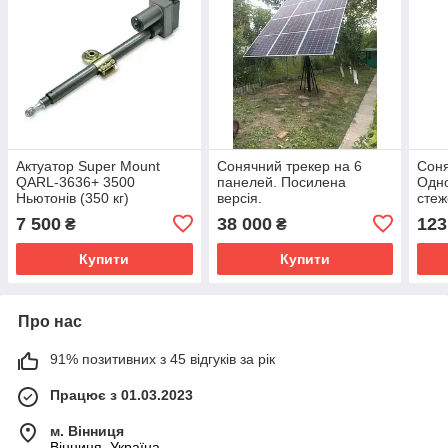
Актуатор Super Mount
Сонячний трекер на 6
Соня
QARL-3636+ 3500
панелей. Посилена
Одно
Ньютонів (350 кг)
версія.
стеж
пане
7 500
38 000
123
₴
₴
Купити
Купити
Про нас
91% позитивних з 45 відгуків за рік
Працює з 01.03.2023
м. Вінниця
Вінниця, Україна