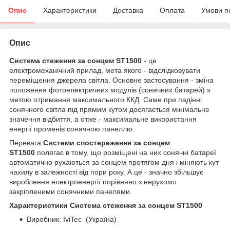
Опис
Характеристики
Доставка
Оплата
Умови п
Опис
Система стеження за сонцем ST1500
- це
електромеханічний прилад, мета якого - відслідковувати
переміщення джерела світла. Основне застосування - зміна
положення фотоелектричних модулів (сонячних батарей) з
метою отримання максимального ККД. Саме при падінні
сонячного світла під прямим кутом досягається мінімальне
значення відбиття, а отже - максимальне використання
енергії променів сонячною панеллю.
Перевага
Системи спостереження за сонцем
ST1500
полягає в тому, що розміщені на них сонячні батареї
автоматично рухаються за сонцем протягом дня і міняють кут
нахилу в залежності від пори року. А це - значно збільшує
вироблення електроенергії порівняно з нерухомо
закріпленими сонячними панелями.
Характеристики Система стеження за сонцем ST1500
Виробник: IviTec (Україна)