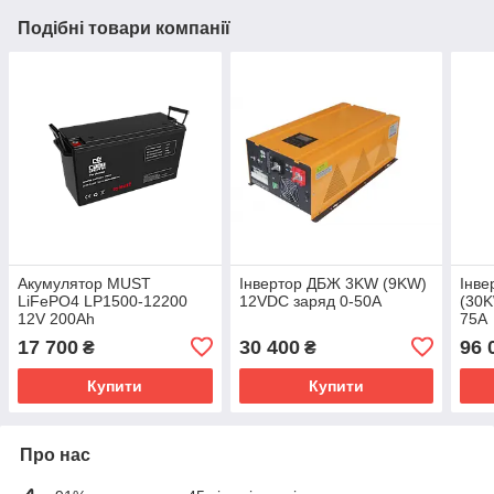
Подібні товари компанії
Акумулятор MUST
Інвертор ДБЖ 3KW (9KW)
Інв
LiFePO4 LP1500-12200
12VDC заряд 0-50A
(30K
12V 200Ah
75A
17 700
30 400
96 
₴
₴
Купити
Купити
Про нас