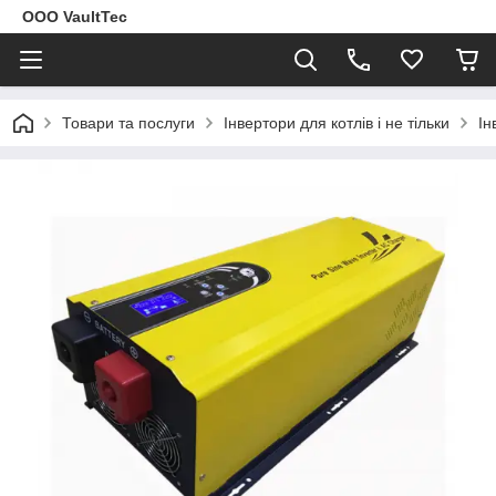
ООО VaultTec
Товари та послуги
Інвертори для котлів і не тільки
Ін