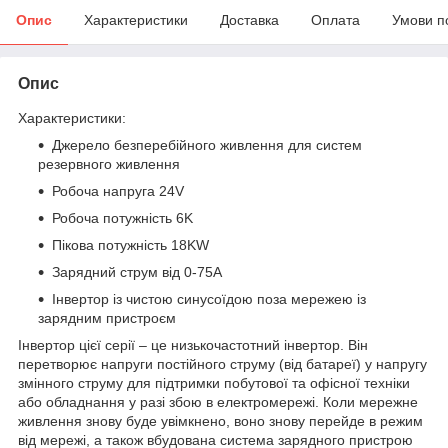
Опис
Характеристики
Доставка
Оплата
Умови п
Опис
Характеристики:
Джерело безперебійного живлення для систем
резервного живлення
Робоча напруга 24V
Робоча потужність 6K
Пікова потужність 18KW
Зарядний струм від 0-75А
Інвертор із чистою синусоїдою поза мережею із
зарядним пристроєм
Інвертор цієї серії – це низькочастотний інвертор. Він
перетворює напруги постійного струму (від батареї) у напругу
змінного струму для підтримки побутової та офісної техніки
або обладнання у разі збою в електромережі. Коли мережне
живлення знову буде увімкнено, воно знову перейде в режим
від мережі, а також вбудована система зарядного пристрою