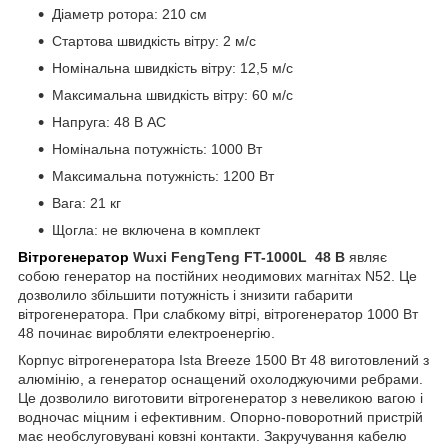
Діаметр ротора: 210 см
Стартова швидкість вітру: 2 м/с
Номінальна швидкість вітру: 12,5 м/с
Максимальна швидкість вітру: 60 м/с
Напруга: 48 В AC
Номінальна потужність: 1000 Вт
Максимальна потужність: 1200 Вт
Вага: 21 кг
Щогла: не включена в комплект
Вітрогенератор
Wuxi FengTeng FT-1000L 48 В
являє
собою генератор на постійних неодимових магнітах N52. Це
дозволило збільшити потужність і знизити габарити
вітрогенератора. При слабкому вітрі, вітрогенератор 1000 Вт
48 починає виробляти електроенергію.
Корпус вітрогенератора Іsta Breeze 1500 Вт 48 виготовлений з
алюмінію, а генератор оснащений охолоджуючими ребрами.
Це дозволило виготовити вітрогенератор з невеликою вагою і
водночас міцним і ефективним. Опорно-поворотний пристрій
має необслуговувані ковзні контакти. Закручування кабелю