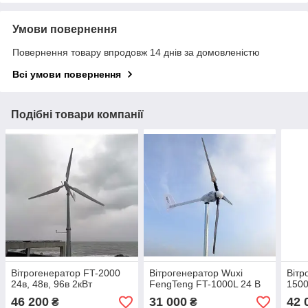
Умови повернення
Повернення товару впродовж 14 днів за домовленістю
Всі умови повернення
Подібні товари компанії
Вітрогенератор FT-2000
Вітрогенератор Wuxi
Вітр
24в, 48в, 96в 2кВт
FengTeng FT-1000L 24 В
1500
46 200
31 000
42 
₴
₴