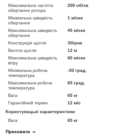
Максимальна частота
200 об/хв
обертання ротора
Мінімальна швидкість
1 м/сек
обертання
Максимальна швидкість
45 м/сек
обертання
Конструкція щогли
Збірна
Висота щогли
12 м
Максимальна швидкість
60 м/сек
вітру
Мінімальна робоча
-50 град.
температура
Максимальна робоча
65 град.
температура
Вага
65 кг
Гарантійний термін
12 міс
Користувацькі характеристики
Вага
65 кг
Приховати