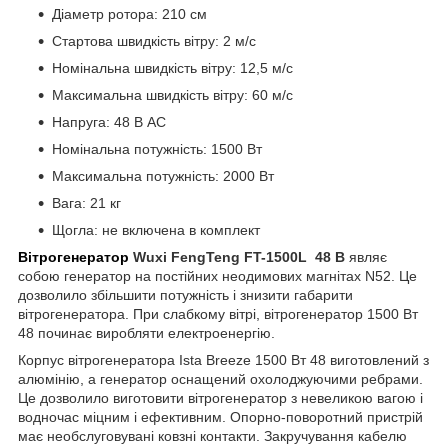
Діаметр ротора: 210 см
Стартова швидкість вітру: 2 м/с
Номінальна швидкість вітру: 12,5 м/с
Максимальна швидкість вітру: 60 м/с
Напруга: 48 В AC
Номінальна потужність: 1500 Вт
Максимальна потужність: 2000 Вт
Вага: 21 кг
Щогла: не включена в комплект
Вітрогенератор
Wuxi FengTeng FT-1500L 48 В
являє
собою генератор на постійних неодимових магнітах N52. Це
дозволило збільшити потужність і знизити габарити
вітрогенератора. При слабкому вітрі, вітрогенератор 1500 Вт
48 починає виробляти електроенергію.
Корпус вітрогенератора Іsta Breeze 1500 Вт 48 виготовлений з
алюмінію, а генератор оснащений охолоджуючими ребрами.
Це дозволило виготовити вітрогенератор з невеликою вагою і
водночас міцним і ефективним. Опорно-поворотний пристрій
має необслуговувані ковзні контакти. Закручування кабелю