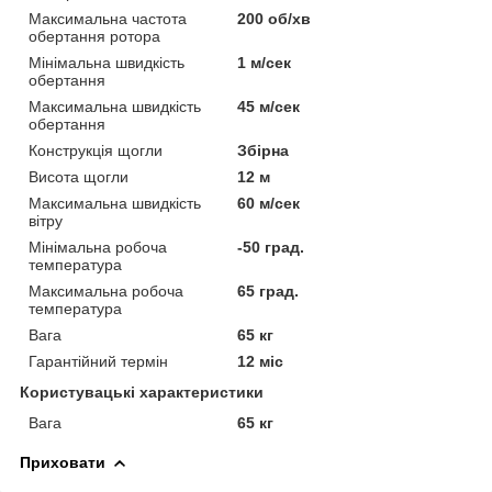
Максимальна частота
200 об/хв
обертання ротора
Мінімальна швидкість
1 м/сек
обертання
Максимальна швидкість
45 м/сек
обертання
Конструкція щогли
Збірна
Висота щогли
12 м
Максимальна швидкість
60 м/сек
вітру
Мінімальна робоча
-50 град.
температура
Максимальна робоча
65 град.
температура
Вага
65 кг
Гарантійний термін
12 міс
Користувацькі характеристики
Вага
65 кг
Приховати