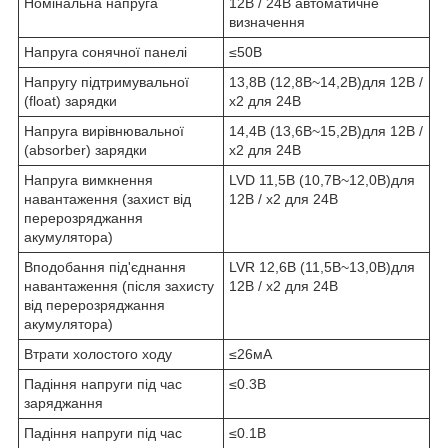
Номінальна напруга
12В / 24В автоматичне
визначення
Напруга сонячної панелі
≤50В
Напругу підтримувальної
13,8В (12,8В~14,2В)для 12В /
(float) зарядки
х2 для 24В
Напруга вирівнювальної
14,4В (13,6В~15,2В)для 12В /
(absorber) зарядки
х2 для 24В
Напруга вимкнення
LVD 11,5В (10,7В~12,0В)для
навантаження (захист від
12В / х2 для 24В
перерозряджання
акумулятора)
Вподобання під'єднання
LVR 12,6В (11,5В~13,0В)для
навантаження (після захисту
12В / х2 для 24В
від перерозряджання
акумулятора)
Втрати холостого ходу
≤26мA
Падіння напруги під час
≤0.3В
заряджання
Падіння напруги під час
≤0.1В