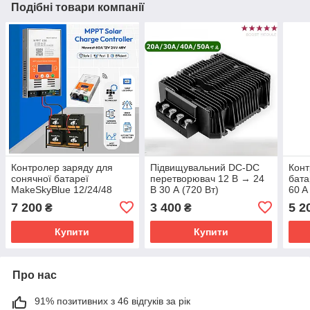
Подібні товари компанії
Контролер заряду для
Підвищувальний DC-DC
Конт
сонячної батареї
перетворювач 12 В → 24
бата
MakeSkyBlue 12/24/48
В 30 А (720 Вт)
60 A
вольт 60 ампер MPPT
герметичний IP68
Life
7 200
3 400
5 2
₴
₴
V124 з wi-fi
Купити
Купити
Про нас
91% позитивних з 46 відгуків за рік