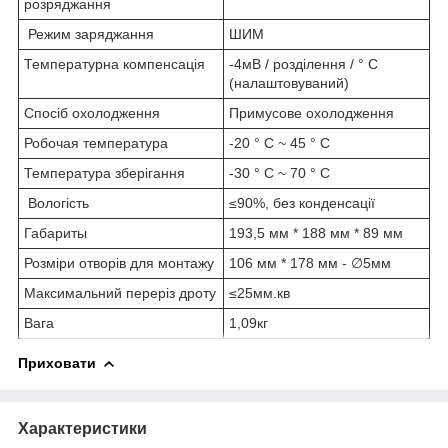
розряджання
Режим заряджання
ШИМ
Температурна компенсація
-4мВ / розділення / ° C
(налаштовуваний)
Спосіб охолодження
Примусове охолодження
Робочая температура
-20 ° C ~ 45 ° C
Температура зберігання
-30 ° C ~ 70 ° C
Вологість
≤90%, без конденсації
Габариты
193,5 мм * 188 мм * 89 мм
Розміри отворів для монтажу
106 мм * 178 мм - ∅5мм
Максимальний переріз дроту
≤25мм.кв
Вага
1,09кг
Приховати
Характеристики