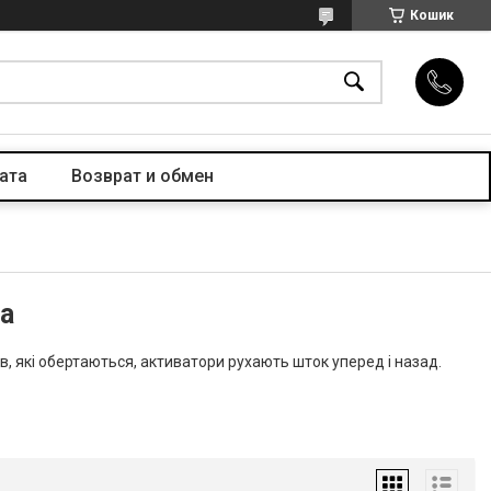
Кошик
ата
Возврат и обмен
ра
в, які обертаються, активатори рухають шток уперед і назад.