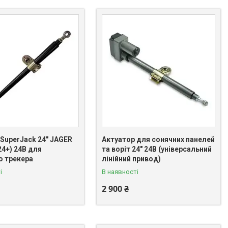
SuperJack 24" JAGER
Актуатор для сонячних панелей
4+) 24В для
та воріт 24" 24В (універсальний
о трекера
лінійний привод)
і
В наявності
2 900 ₴