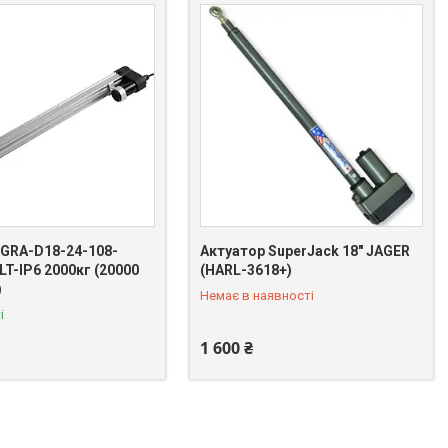
 GRA-D18-24-108-
Актуатор SuperJack 18" JAGER
LT-IP6 2000кг (20000
(HARL-3618+)
+380 (93) 986-46-78
)
Немає в наявності
і
1 600 ₴