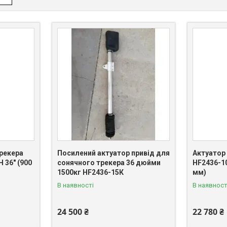
рекера
Посилений актуатор привід для
Актуатор
 36" (900
сонячного трекера 36 дюйми
HF2436-10
1500кг HF2436-15К
мм)
В наявності
В наявност
24 500 ₴
22 780 ₴