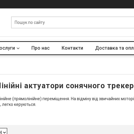
послуги
Про нас
Контакти
Доставка та опл
інійні актуатори сонячного треке
нійне (прямолінійне) переміщення. На відміну від звичайних моторі
, легко керуються.