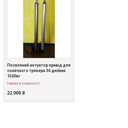
Посилений актуатор привід для
сонячного трекера 36 дюйми
+380 (93) 986-46-78
1500кг
Немає в наявності
22 000 ₴