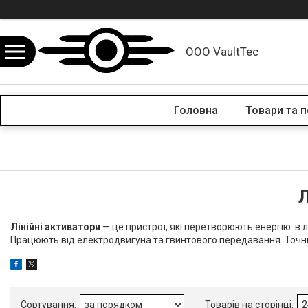
ООО VaultTec
Головна
Товари та 
Л
Лінійні активатори
— це пристрої, які перетворюють енергію в лі
Працюють від електродвигуна та гвинтового передавання. Точні