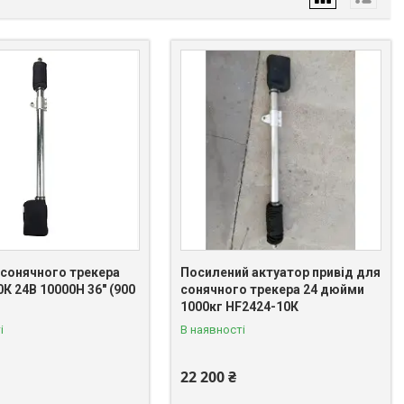
 сонячного трекера
Посилений актуатор привід для
К 24В 10000Н 36" (900
сонячного трекера 24 дюйми
1000кг HF2424-10К
і
В наявності
22 200 ₴