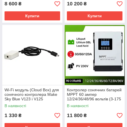
8 600
10 200
₴
₴
Купити
Купити
Wi-Fi модуль (Cloud Box) для
Контролер сонячних батарей
сонячного контролера Make
MPPT 60 ампер
Sky Blue V123 і V125
12/24/36/48/96 вольтів (3-175
вольтів АКБ)
В наявності
В наявності
1 330
11 800
₴
₴