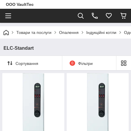
ООО VaultTec
Товари та послуги
Опалення
Індукційні котли
Одн
ELC-Standart
Сортування
0
Фільтри